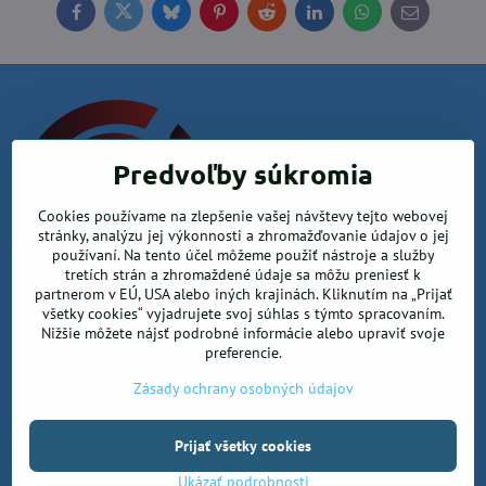
Facebook
Twitter
Bluesky
Pinterest
Reddit
LinkedIn
WhatsApp
E-
mail
Predvoľby súkromia
Cookies používame na zlepšenie vašej návštevy tejto webovej
stránky, analýzu jej výkonnosti a zhromažďovanie údajov o jej
používaní. Na tento účel môžeme použiť nástroje a služby
Krea office, s.r.o.
tretích strán a zhromaždené údaje sa môžu preniesť k
partnerom v EÚ, USA alebo iných krajinách. Kliknutím na „Prijať
všetky cookies“ vyjadrujete svoj súhlas s týmto spracovaním.
Kancelárske potreby
Nižšie môžete nájsť podrobné informácie alebo upraviť svoje
preferencie.
Kreatívne potreby a sortiment pre deti
Zásady ochrany osobných údajov
©
2026
Copyright
Prijať všetky cookies
Predvoľby súkromia
Zásady ochrany osobných údajov
Ukázať podrobnosti