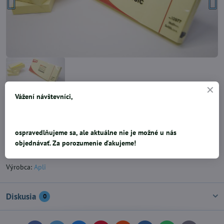
Vážení návštevníci,
- 38 x 51 mm- 100 listov (3ks/bal)
0,58 €
ospravedlňujeme sa, ale aktuálne nie je možné u nás
objednávať. Za porozumenie ďakujeme!
Pridať k Obľúbeným
Doručenia
Výrobca:
Apli
Diskusia
0