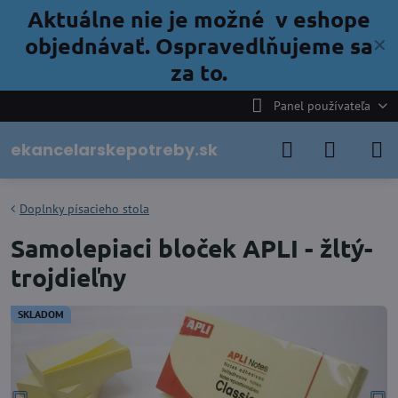
Aktuálne nie je možné v eshope
objednávať. Ospravedlňujeme sa
✕
za to.
Panel používateľa
ekancelarskepotreby.sk
Doplnky písacieho stola
Samolepiaci bloček APLI - žltý-
trojdieľny
SKLADOM