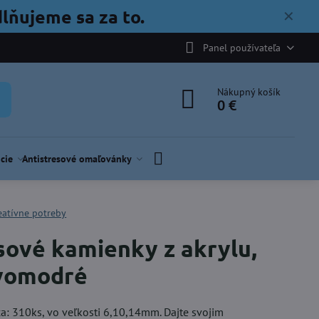
lňujeme sa za to.
✕
Panel používateľa
Nákupný košík
0 €
cie
Antistresové omaľovánky
eatívne potreby
sové kamienky z akrylu,
vomodré
ca: 310ks, vo veľkosti 6,10,14mm. Dajte svojim