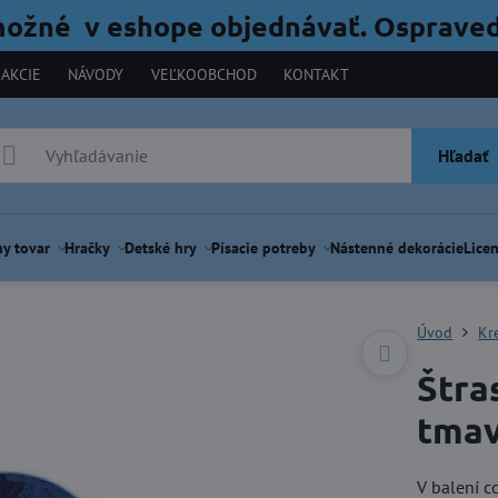
možné v eshope objednávať. Ospraved
AKCIE
NÁVODY
VEĽKOOBCHOD
KONTAKT
Hľadať
y tovar
Hračky
Detské hry
Písacie potreby
Nástenné dekorácie
Licen
Úvod
Kr
Štra
tma
V balení c