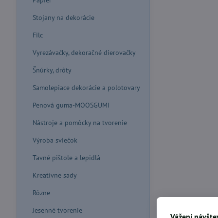
Papier
Stojany na dekorácie
Filc
Vyrezávačky, dekoračné dierovačky
Šnúrky, drôty
Samolepiace dekorácie a polotovary
Penová guma-MOOSGUMI
Nástroje a pomôcky na tvorenie
Výroba sviečok
Tavné pištole a lepidlá
Kreatívne sady
Rôzne
Jesenné tvorenie
Vážení návštev