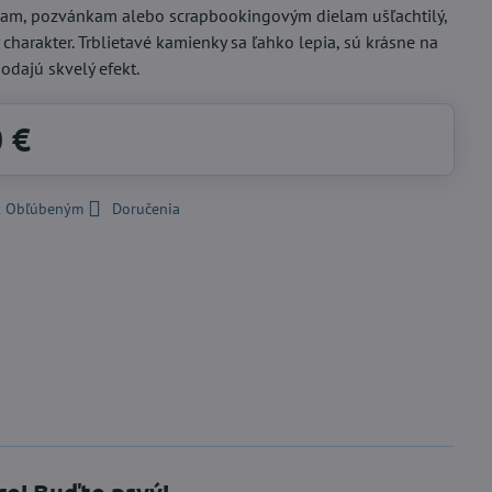
iam, pozvánkam alebo scrapbookingovým dielam ušľachtilý,
 charakter. Trblietavé kamienky sa ľahko lepia, sú krásne na
odajú skvelý efekt.
0 €
 k Obľúbeným
Doručenia