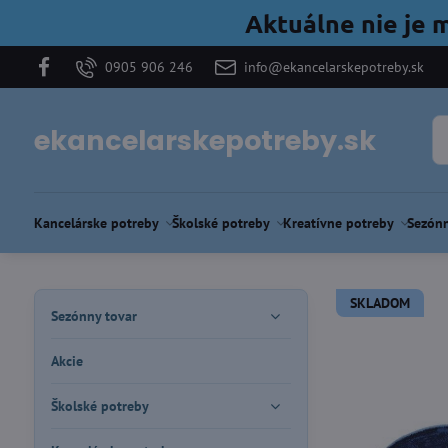
Aktuálne nie je 
0905 906 246
info@ekancelarskepotreby.sk
ekancelarskepotreby.sk
Kancelárske potreby
Školské potreby
Kreatívne potreby
Sezónn
SKLADOM
Sezónny tovar
Akcie
Školské potreby