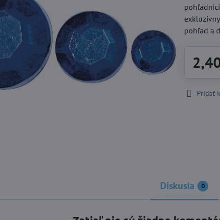
pohľadnic
exkluzívny
pohľad a d
2,4
Pridať
Diskusia
0