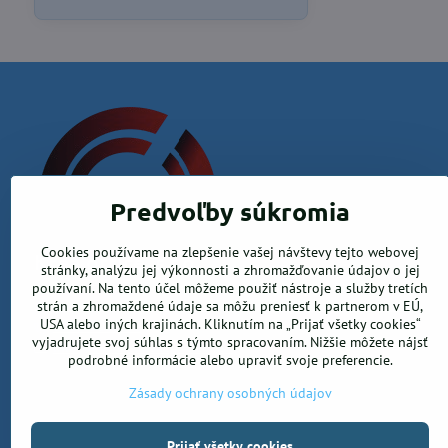
Predvoľby súkromia
Cookies používame na zlepšenie vašej návštevy tejto webovej
Krea office, s.r.o.
stránky, analýzu jej výkonnosti a zhromažďovanie údajov o jej
používaní. Na tento účel môžeme použiť nástroje a služby tretích
Kamenica nad Hronom 526, 94365 Kamenica nad Hronom
strán a zhromaždené údaje sa môžu preniesť k partnerom v EÚ,
USA alebo iných krajinách. Kliknutím na „Prijať všetky cookies“
0905 906 246
vyjadrujete svoj súhlas s týmto spracovaním. Nižšie môžete nájsť
info@ekancelarskepotreby.sk
podrobné informácie alebo upraviť svoje preferencie.
Zásady ochrany osobných údajov
Prijať všetky cookies