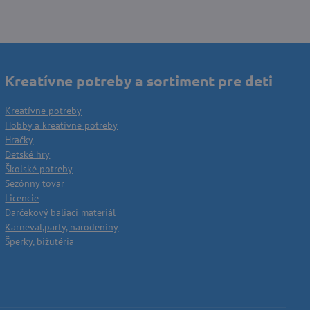
Kreatívne potreby a sortiment pre deti
Kreatívne potreby
Hobby a kreatívne potreby
Hračky
Detské hry
Školské potreby
Sezónny tovar
Licencie
Darčekový baliaci materiál
Karneval,party, narodeniny
Šperky, bižutéria