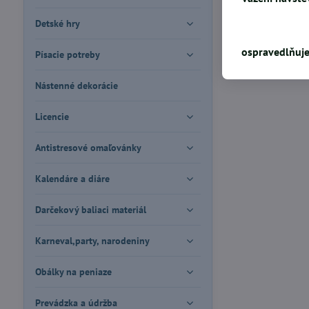
Detské hry
ospravedlňuje
Písacie potreby
Nástenné dekorácie
Licencie
Antistresové omaľovánky
Kalendáre a diáre
Darčekový baliaci materiál
Karneval,party, narodeniny
Obálky na peniaze
Prevádzka a údržba