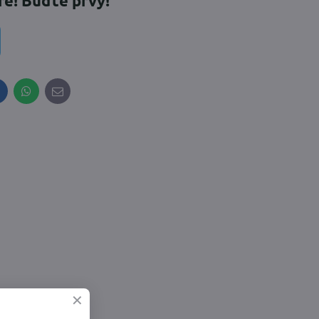
re! Buďte prvý!
inkedIn
WhatsApp
E-
mail