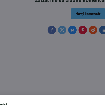
Zatiaľ nie sú žiadne komentá
Nový komentár
Facebook
Twitter
Bluesky
Pinterest
Reddit
L
níci,