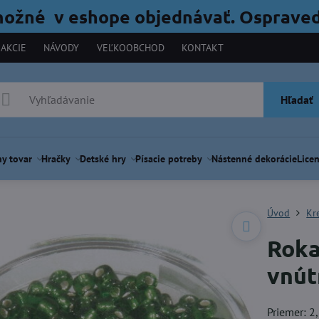
možné v eshope objednávať. Ospraved
AKCIE
NÁVODY
VEĽKOOBCHOD
KONTAKT
Hľadať
y tovar
Hračky
Detské hry
Písacie potreby
Nástenné dekorácie
Licen
Úvod
Kr
Roka
vnút
Priemer: 2