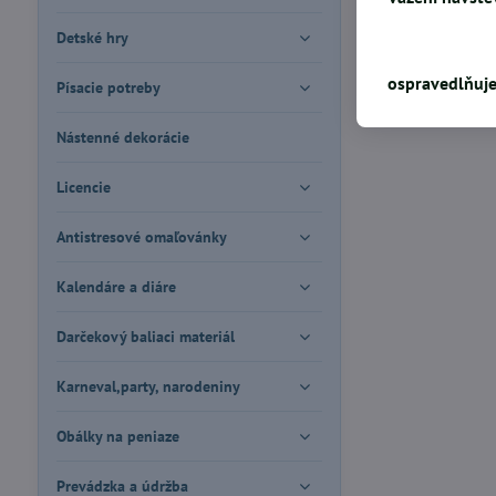
Detské hry
ospravedlňuje
Písacie potreby
Nástenné dekorácie
Licencie
Antistresové omaľovánky
Kalendáre a diáre
Darčekový baliaci materiál
Karneval,party, narodeniny
Obálky na peniaze
Prevádzka a údržba