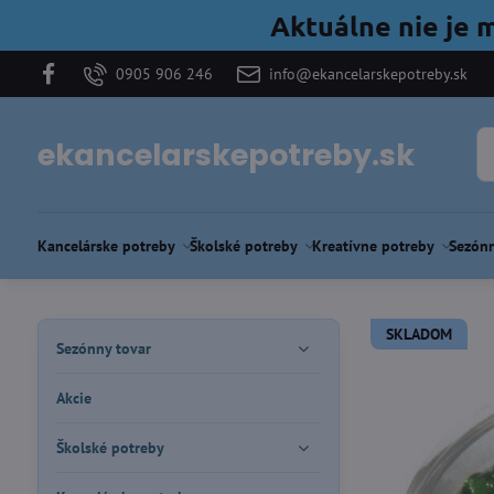
Aktuálne nie je 
0905 906 246
info@ekancelarskepotreby.sk
ekancelarskepotreby.sk
Kancelárske potreby
Školské potreby
Kreatívne potreby
Sezónn
SKLADOM
Sezónny tovar
Akcie
Školské potreby