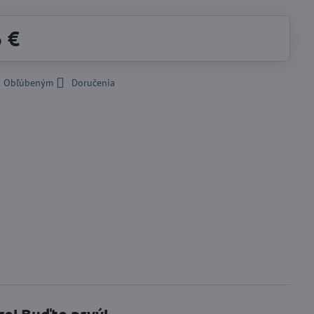
6 €
 k Obľúbeným
Doručenia