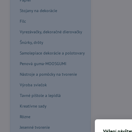
Papier
Stojany na dekorácie
Filc
Vyrezávačky, dekoračné dierovačky
Šnúrky, drôty
Samolepiace dekorácie a polotovary
Penová guma-MOOSGUMI
Nástroje a pomôcky na tvorenie
Výroba sviečok
Tavné pištole a lepidlá
Kreatívne sady
Rôzne
Jesenné tvorenie
Vážení návštev