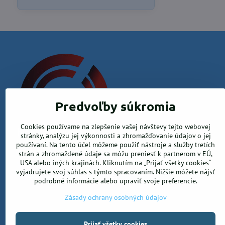
Predvoľby súkromia
Cookies používame na zlepšenie vašej návštevy tejto webovej
Krea office, s.r.o.
stránky, analýzu jej výkonnosti a zhromažďovanie údajov o jej
používaní. Na tento účel môžeme použiť nástroje a služby tretích
Kamenica nad Hronom 526, 94365 Kamenica nad Hronom
strán a zhromaždené údaje sa môžu preniesť k partnerom v EÚ,
USA alebo iných krajinách. Kliknutím na „Prijať všetky cookies“
0905 906 246
vyjadrujete svoj súhlas s týmto spracovaním. Nižšie môžete nájsť
info@ekancelarskepotreby.sk
podrobné informácie alebo upraviť svoje preferencie.
Zásady ochrany osobných údajov
Prijať všetky cookies