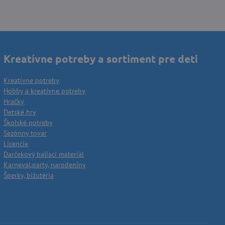
Kreatívne potreby a sortiment pre deti
Kreatívne potreby
Hobby a kreatívne potreby
Hračky
Detské hry
Školské potreby
Sezónny tovar
Licencie
Darčekový baliaci materiál
Karneval,party, narodeniny
Šperky, bižutéria