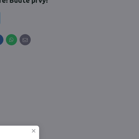
re! Buďte prvý!
inkedIn
WhatsApp
E-
mail