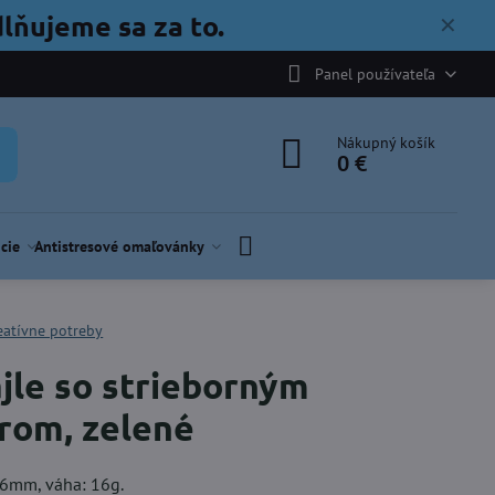
lňujeme sa za to.
✕
Panel používateľa
Nákupný košík
0 €
cie
Antistresové omaľovánky
eatívne potreby
jle so strieborným
rom, zelené
,6mm, váha: 16g.