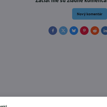
Zatiaľ nie sú žiadne komentá
Nový komentár
Facebook
Twitter
Bluesky
Pinterest
Reddit
L
níci,