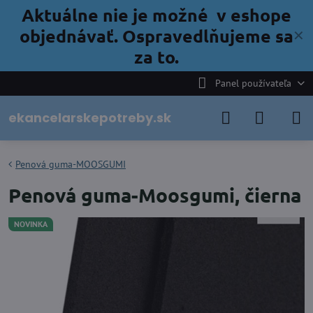
Aktuálne nie je možné v eshope
objednávať. Ospravedlňujeme sa
✕
za to.
Panel používateľa
ekancelarskepotreby.sk
Penová guma-MOOSGUMI
Penová guma-Moosgumi, čierna
NOVINKA