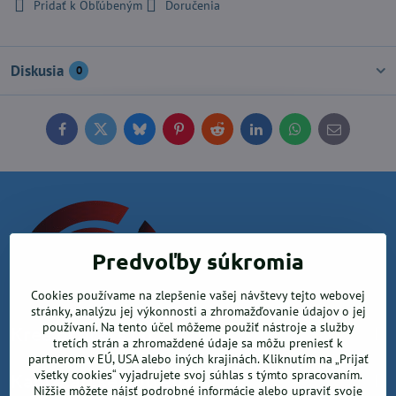
Pridať k Obľúbeným
Doručenia
Diskusia
0
Facebook
Twitter
Bluesky
Pinterest
Reddit
LinkedIn
WhatsApp
E-
mail
Predvoľby súkromia
Cookies používame na zlepšenie vašej návštevy tejto webovej
stránky, analýzu jej výkonnosti a zhromažďovanie údajov o jej
používaní. Na tento účel môžeme použiť nástroje a služby
Krea office, s.r.o.
tretích strán a zhromaždené údaje sa môžu preniesť k
partnerom v EÚ, USA alebo iných krajinách. Kliknutím na „Prijať
všetky cookies“ vyjadrujete svoj súhlas s týmto spracovaním.
Kancelárske potreby
Nižšie môžete nájsť podrobné informácie alebo upraviť svoje