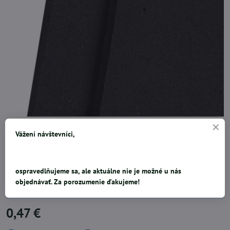
Penová guma Moosgummi je tu novinkou pre vás. Penovku je možno
Vážení návštevníci,
strihať, ozdobne prešívať, lepiť. Moosgummi sa tiež používa pre
tvorbu razítok. Jednoducho vystrihnite požadovaný tvar, nalepíte
napríklad na drevenú kocku, natriete farbou a už len pečiatkujete.
ospravedlňujeme sa, ale aktuálne nie je možné u nás
Vhodná je na strihanie, lepenie, tvarovanie. Cena za 1ks. Šírka: 20 cm
objednávať. Za porozumenie ďakujeme!
Výška: 3 0cm Hrúbka: 2mm.
0,47 €