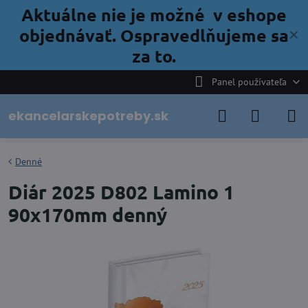
Aktuálne nie je možné v eshope
objednávať. Ospravedlňujeme sa
✕
za to.
Panel používateľa
ekancelarskepotreby.sk
Denné
Diár 2025 D802 Lamino 1
90x170mm denný