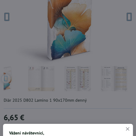
Diár 2025 D802 Lamino 1 90x170mm denný
6,65 €
Pridať k Obľúbeným
Doručenia
Vážení návštevníci,