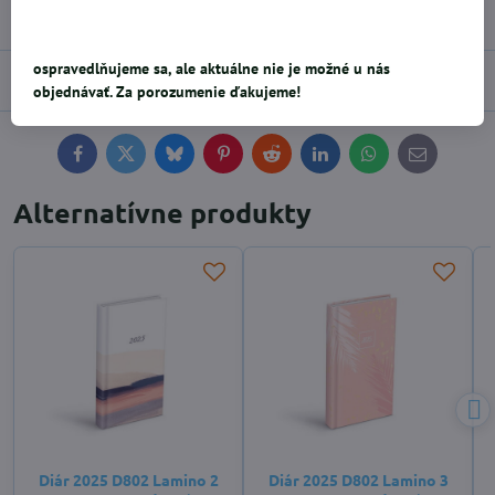
Výrobca:
MFP Paper s.r.o.
ospravedlňujeme sa, ale aktuálne nie je možné u nás
Diskusia
0
objednávať. Za porozumenie ďakujeme!
Facebook
Twitter
Bluesky
Pinterest
Reddit
LinkedIn
WhatsApp
E-
mail
Alternatívne produkty
Diár 2025 D802 Lamino 2
Diár 2025 D802 Lamino 3