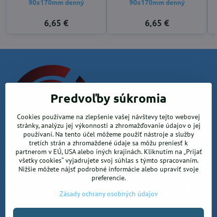
90x170mm denný
90x170mm denný
6,65 €
6,65 €
Predvoľby súkromia
Cookies používame na zlepšenie vašej návštevy tejto webovej
stránky, analýzu jej výkonnosti a zhromažďovanie údajov o jej
používaní. Na tento účel môžeme použiť nástroje a služby
Krea office, s.r.o.
tretích strán a zhromaždené údaje sa môžu preniesť k
partnerom v EÚ, USA alebo iných krajinách. Kliknutím na „Prijať
všetky cookies“ vyjadrujete svoj súhlas s týmto spracovaním.
Kancelárske potreby
Nižšie môžete nájsť podrobné informácie alebo upraviť svoje
preferencie.
Kreatívne potreby a sortiment pre deti
Zásady ochrany osobných údajov