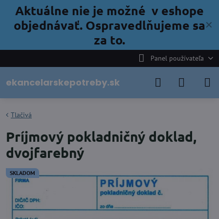
Aktuálne nie je možné v eshope
objednávať. Ospravedlňujeme sa
✕
za to.
Panel používateľa
ekancelarskepotreby.sk
Tlačivá
Príjmový pokladničný doklad,
dvojfarebný
SKLADOM