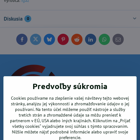
Výrobca:
Igaz
Diskusia
0
Facebook
Twitter
Bluesky
Pinterest
Reddit
LinkedIn
WhatsApp
E-
mail
Predvoľby súkromia
Cookies používame na zlepšenie vašej návštevy tejto webovej
stránky, analýzu jej výkonnosti a zhromažďovanie údajov o jej
používaní. Na tento účel môžeme použiť nástroje a služby
Krea office, s.r.o.
tretích strán a zhromaždené údaje sa môžu preniesť k
partnerom v EÚ, USA alebo iných krajinách. Kliknutím na „Prijať
všetky cookies“ vyjadrujete svoj súhlas s týmto spracovaním.
Kancelárske potreby
Nižšie môžete nájsť podrobné informácie alebo upraviť svoje
preferencie.