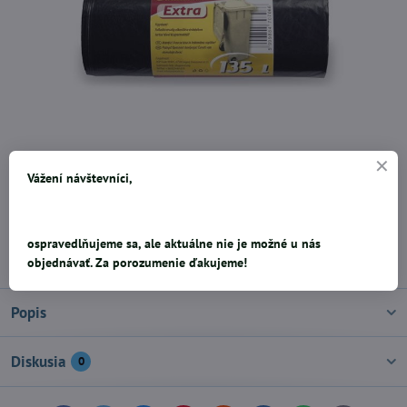
Veľkosť: 110x70 cm, Objem: 135 l, . ks/bal.10 ks
Čítajte viac
Vážení návštevníci,
1,44 €
ospravedlňujeme sa, ale aktuálne nie je možné u nás
Pridať k Obľúbeným
Doručenia
objednávať. Za porozumenie ďakujeme!
Popis
Diskusia
0