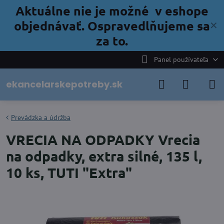
Aktuálne nie je možné v eshope
objednávať. Ospravedlňujeme sa
✕
za to.
Panel používateľa
ekancelarskepotreby.sk
Prevádzka a údržba
VRECIA NA ODPADKY Vrecia
na odpadky, extra silné, 135 l,
10 ks, TUTI "Extra"