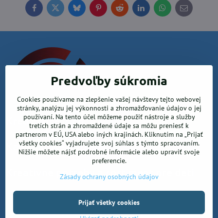
Facebook
Twitter
Bluesky
Pinterest
Reddit
LinkedIn
WhatsApp
E-
mail
Predvoľby súkromia
Cookies používame na zlepšenie vašej návštevy tejto webovej
stránky, analýzu jej výkonnosti a zhromažďovanie údajov o jej
používaní. Na tento účel môžeme použiť nástroje a služby
Krea office, s.r.o.
tretích strán a zhromaždené údaje sa môžu preniesť k
partnerom v EÚ, USA alebo iných krajinách. Kliknutím na „Prijať
všetky cookies“ vyjadrujete svoj súhlas s týmto spracovaním.
Kancelárske potreby
Nižšie môžete nájsť podrobné informácie alebo upraviť svoje
preferencie.
Kreatívne potreby a sortiment pre deti
Zásady ochrany osobných údajov
Prijať všetky cookies
©
2026
Copyright
Predvoľby súkromia
Zásady ochrany osobných údajov