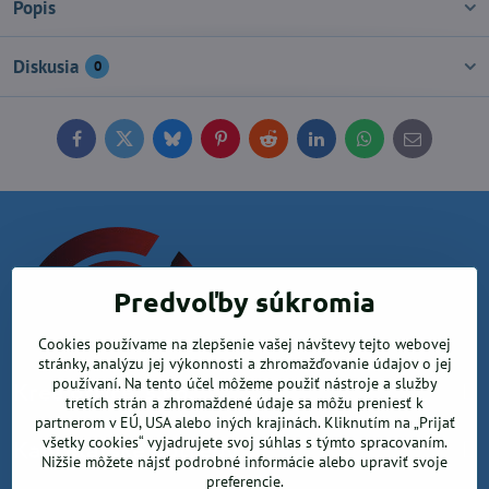
Popis
Diskusia
0
Facebook
Twitter
Bluesky
Pinterest
Reddit
LinkedIn
WhatsApp
E-
mail
Predvoľby súkromia
Cookies používame na zlepšenie vašej návštevy tejto webovej
stránky, analýzu jej výkonnosti a zhromažďovanie údajov o jej
používaní. Na tento účel môžeme použiť nástroje a služby
Krea office, s.r.o.
tretích strán a zhromaždené údaje sa môžu preniesť k
partnerom v EÚ, USA alebo iných krajinách. Kliknutím na „Prijať
všetky cookies“ vyjadrujete svoj súhlas s týmto spracovaním.
Kancelárske potreby
Nižšie môžete nájsť podrobné informácie alebo upraviť svoje
preferencie.