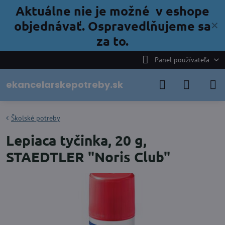
Aktuálne nie je možné v eshope
objednávať. Ospravedlňujeme sa
✕
za to.
Panel používateľa
ekancelarskepotreby.sk
Školské potreby
Lepiaca tyčinka, 20 g,
STAEDTLER "Noris Club"