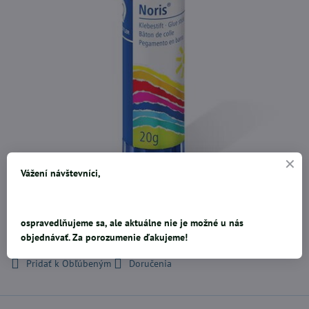
Vážení návštevníci,
Hmotnosť: 20 g, Typ: ručný, Tvar: tradičný
Čítajte viac
ospravedlňujeme sa, ale aktuálne nie je možné u nás
0,67 €
objednávať. Za porozumenie ďakujeme!
Pridať k Obľúbeným
Doručenia