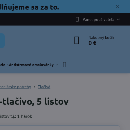
lňujeme sa za to.
✕
Panel používateľa
Nákupný košík
0 €
cie
Antistresové omaľovánky
ncelárske potreby
Tlačivá
tlačivo, 5 listov
istov t.j.: 1 hárok