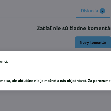
Diskusia
0
Zatiaľ nie sú žiadne komentá
Nový komentár
níci,
Facebook
Twitter
Bluesky
Pinterest
Reddit
L
me sa, ale aktuálne nie je možné u nás objednávať. Za porozum