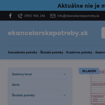
Aktuálne nie je 
0905 906 246
info@ekancelarskepotreby.sk
ekancelarskepotreby.sk
Kancelárske potreby
Školské potreby
Kreatívne potreby
Sezónn
SKLADOM
Sezónny tovar
Akcie
Školské potreby