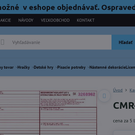
možné v eshope objednávať. Ospraved
AKCIE
NÁVODY
VEĽKOOBCHOD
KONTAKT
Hľadať
y tovar
Hračky
Detské hry
Písacie potreby
Nástenné dekorácie
Licen
Úvod
Ka
CMR-
cena za 5 l