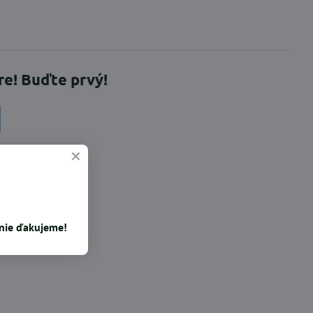
re! Buďte prvý!
inkedIn
WhatsApp
E-
mail
enie ďakujeme!