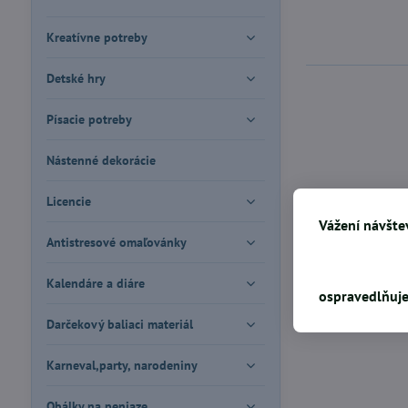
Kreatívne potreby
Detské hry
Písacie potreby
Nástenné dekorácie
Licencie
Vážení návštev
Antistresové omaľovánky
Kalendáre a diáre
ospravedlňuje
Darčekový baliaci materiál
Karneval,party, narodeniny
Obálky na peniaze