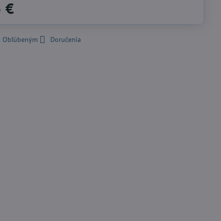
5 €
 k Obľúbeným
Doručenia