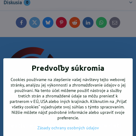
Diskusia
0
Facebook
Twitter
Bluesky
Pinterest
Reddit
LinkedIn
WhatsApp
E-
mail
Predvoľby súkromia
Cookies používame na zlepšenie vašej návštevy tejto webovej
stránky, analýzu jej výkonnosti a zhromažďovanie údajov o jej
používaní. Na tento účel môžeme použiť nástroje a služby
Krea office, s.r.o.
tretích strán a zhromaždené údaje sa môžu preniesť k
partnerom v EÚ, USA alebo iných krajinách. Kliknutím na „Prijať
všetky cookies“ vyjadrujete svoj súhlas s týmto spracovaním.
Kancelárske potreby
Nižšie môžete nájsť podrobné informácie alebo upraviť svoje
preferencie.
Kreatívne potreby a sortiment pre deti
Zásady ochrany osobných údajov