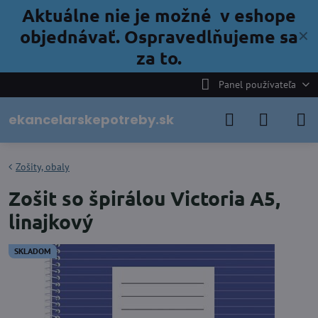
Aktuálne nie je možné v eshope
objednávať. Ospravedlňujeme sa
✕
za to.
Panel používateľa
ekancelarskepotreby.sk
Zošity, obaly
Zošit so špirálou Victoria A5,
linajkový
SKLADOM