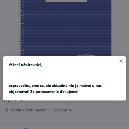
Vážení návštevníci,
70 listov
ospravedlňujeme sa, ale aktuálne nie je možné u nás
objednávať. Za porozumenie ďakujeme!
0,59 €
Pridať k Obľúbeným
Doručenia