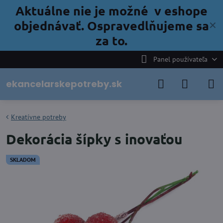
Aktuálne nie je možné v eshope
objednávať. Ospravedlňujeme sa
✕
za to.
Panel používateľa
ekancelarskepotreby.sk
Kreatívne potreby
Dekorácia šípky s inovaťou
SKLADOM