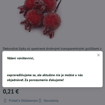
Dekoračné šípky sú spestrené drobnými transparentnými guličkami z
plastu, ktoré vytvárajú dojem námrazy. Šípky sú z polystyrénu, ktorý
Vážení návštevníci,
je pripevnený na drôtik.Použitie: Dekoráciu využijete na výrobu
jesenných a dušičkových vôzieb, vencov, ikeban a pod. Ľahko sa
napichujú na polystyrénové polotovary, ktoré môžete ´dalej ozdobiť.
Cena za 1ks.Rozmery šípky: 16 x 22 mm. Celková dĺžka: cca 8 cm.
ospravedlňujeme sa, ale aktuálne nie je možné u nás
Cena za 1ks.
objednávať. Za porozumenie ďakujeme!
0,21 €
Pridať k Obľúbeným
Doručenia