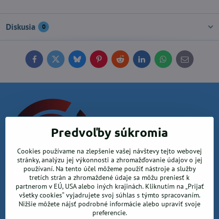
Diskusia
0
Facebook
Twitter
Bluesky
Pinterest
Reddit
LinkedIn
WhatsApp
E-
mail
Predvoľby súkromia
Cookies používame na zlepšenie vašej návštevy tejto webovej
stránky, analýzu jej výkonnosti a zhromažďovanie údajov o jej
používaní. Na tento účel môžeme použiť nástroje a služby
Krea office, s.r.o.
tretích strán a zhromaždené údaje sa môžu preniesť k
partnerom v EÚ, USA alebo iných krajinách. Kliknutím na „Prijať
všetky cookies“ vyjadrujete svoj súhlas s týmto spracovaním.
Kancelárske potreby
Nižšie môžete nájsť podrobné informácie alebo upraviť svoje
preferencie.