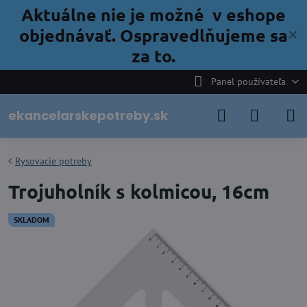
Aktuálne nie je možné v eshope
objednávať. Ospravedlňujeme sa
✕
za to.
Panel používateľa
ekancelarskepotreby.sk
Rysovacie potreby
Trojuholník s kolmicou, 16cm
SKLADOM