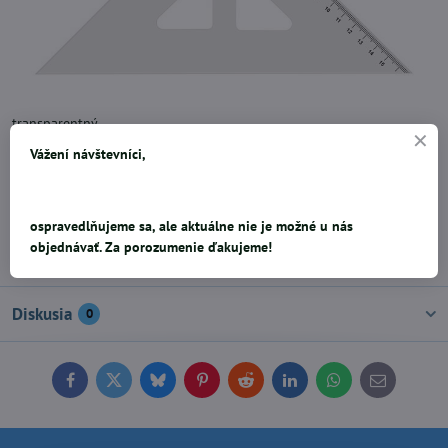
transparentný
Vážení návštevníci,
0,48 €
Pridať k Obľúbeným
Doručenia
ospravedlňujeme sa, ale aktuálne nie je možné u nás
objednávať. Za porozumenie ďakujeme!
Výrobca:
KOH-I-NOOR
Diskusia
0
Facebook
Twitter
Bluesky
Pinterest
Reddit
LinkedIn
WhatsApp
E-
mail