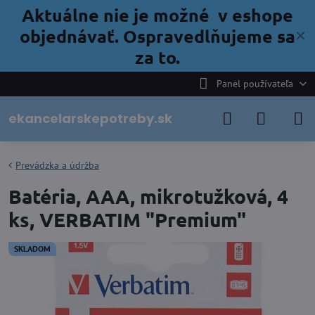
Aktuálne nie je možné v eshope
objednávať. Ospravedlňujeme sa
✕
za to.
Panel používateľa
ekancelarskepotreby.sk
Prevádzka a údržba
Batéria, AAA, mikrotužková, 4
ks, VERBATIM "Premium"
SKLADOM