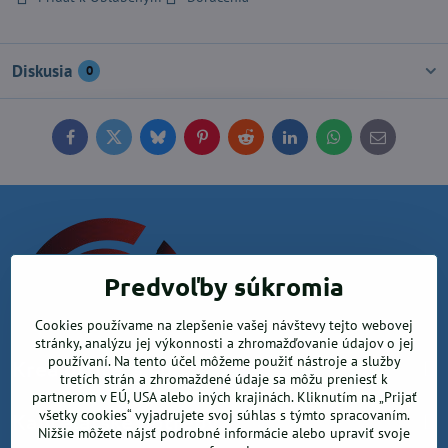
Diskusia
0
Facebook
Twitter
Bluesky
Pinterest
Reddit
LinkedIn
WhatsApp
E-
mail
Predvoľby súkromia
Cookies používame na zlepšenie vašej návštevy tejto webovej
stránky, analýzu jej výkonnosti a zhromažďovanie údajov o jej
používaní. Na tento účel môžeme použiť nástroje a služby
Krea office, s.r.o.
tretích strán a zhromaždené údaje sa môžu preniesť k
partnerom v EÚ, USA alebo iných krajinách. Kliknutím na „Prijať
všetky cookies“ vyjadrujete svoj súhlas s týmto spracovaním.
Kancelárske potreby
Nižšie môžete nájsť podrobné informácie alebo upraviť svoje