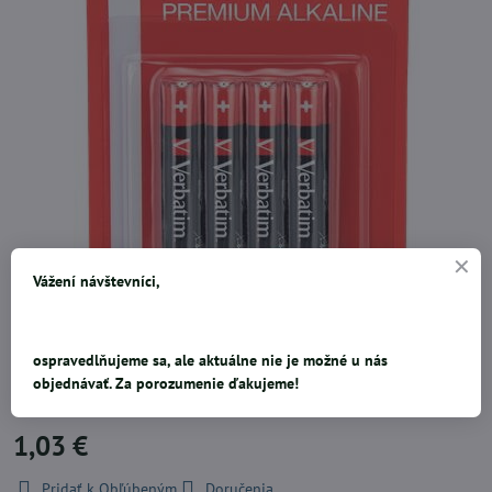
Vážení návštevníci,
obľúbené batérie vhodné do prenosných rádií, MP3 prehrávačov,
fotoaparátov a diaľkových ovládačov TV/DVD batérie Verbatim majú
vyššiu hustotu a tenší obal, takže nezaberajú miesto pre aktívne
ospravedlňujeme sa, ale aktuálne nie je možné u nás
komponenty a zvyšujú tak výstupný výkon, cena za balenie
objednávať. Za porozumenie ďakujeme!
1,03 €
Pridať k Obľúbeným
Doručenia