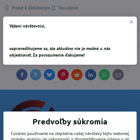
Pridať k Obľúbeným
Doručenia
Výrobca:
UNI
Vážení návštevníci,
Popis
ospravedlňujeme sa, ale aktuálne nie je možné u nás
Diskusia
0
objednávať. Za porozumenie ďakujeme!
Facebook
Twitter
Bluesky
Pinterest
Reddit
LinkedIn
WhatsApp
E-
mail
Predvoľby súkromia
Cookies používame na zlepšenie vašej návštevy tejto webovej
stránky, analýzu jej výkonnosti a zhromažďovanie údajov o jej