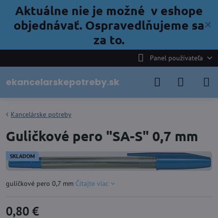
Aktuálne nie je možné v eshope
objednávať. Ospravedlňujeme sa
✕
za to.
Panel používateľa
ekancelarskepotreby.sk
Kancelárske potreby
Guličkové pero "SA-S" 0,7 mm
SKLADOM
guličkové pero 0,7 mm
Čítajte viac
0,80 €