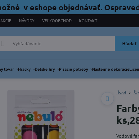
možné v eshope objednávať. Ospraved
AKCIE
NÁVODY
VEĽKOOBCHOD
KONTAKT
Hľadať
y tovar
Hračky
Detské hry
Písacie potreby
Nástenné dekorácie
Licen
Úvod
Šk
Farb
ks,
Vodové fa