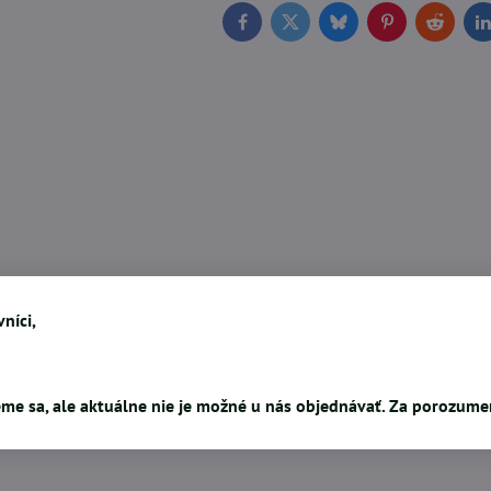
Facebook
Twitter
Bluesky
Pinterest
Reddit
L
níci,
me sa, ale aktuálne nie je možné u nás objednávať. Za porozum