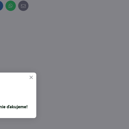
inkedIn
WhatsApp
E-
mail
enie ďakujeme!