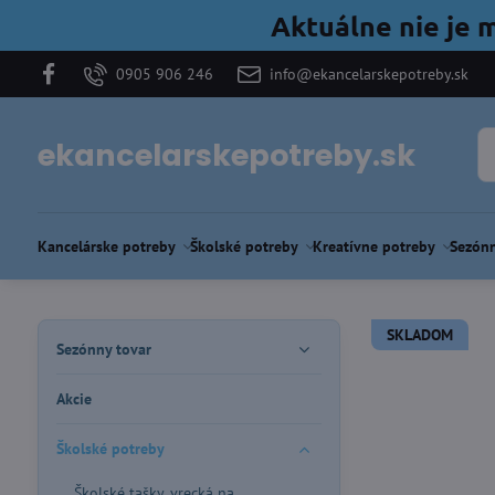
Aktuálne nie je 
0905 906 246
info@ekancelarskepotreby.sk
ekancelarskepotreby.sk
Kancelárske potreby
Školské potreby
Kreatívne potreby
Sezónn
SKLADOM
Sezónny tovar
Akcie
Školské potreby
Školské tašky, vrecká na