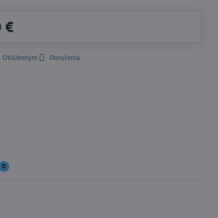
0 €
 k Obľúbeným
Doručenia
0