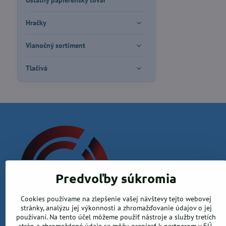
Ostatný papierenský tovar
Hračky
Vianočný sortiment
Tlačivá
Predvoľby súkromia
Cookies používame na zlepšenie vašej návštevy tejto webovej
Krea office, s.r.o.
stránky, analýzu jej výkonnosti a zhromažďovanie údajov o jej
používaní. Na tento účel môžeme použiť nástroje a služby tretích
Kamenica nad Hronom 526, 94365 Kamenica nad Hronom