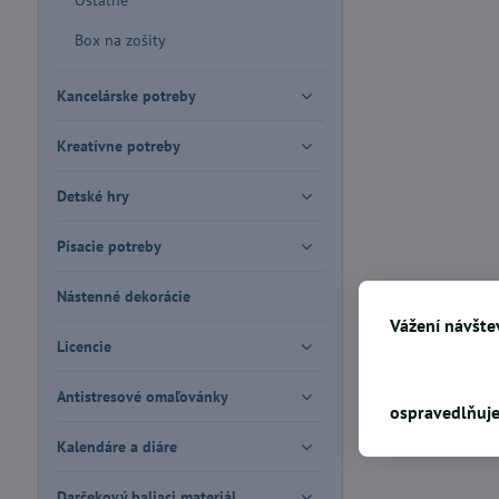
Ostatné
Box na zošity
Kancelárske potreby
Kreatívne potreby
Detské hry
Písacie potreby
Nástenné dekorácie
Vážení návštev
Licencie
Antistresové omaľovánky
ospravedlňuje
Kalendáre a diáre
Darčekový baliaci materiál