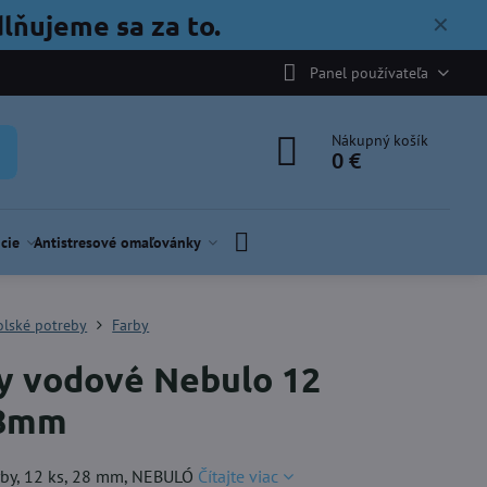
lňujeme sa za to.
✕
Panel používateľa
Nákupný košík
0 €
cie
Antistresové omaľovánky
olské potreby
Farby
y vodové Nebulo 12
28mm
rby, 12 ks, 28 mm, NEBULÓ
Čítajte viac