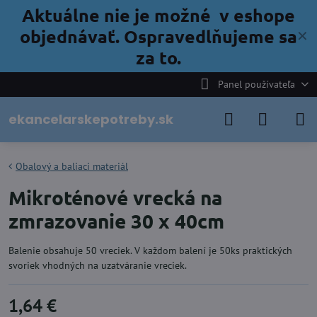
Aktuálne nie je možné v eshope
objednávať. Ospravedlňujeme sa
✕
za to.
Panel používateľa
ekancelarskepotreby.sk
Obalový a baliaci materiál
Mikroténové vrecká na
zmrazovanie 30 x 40cm
Balenie obsahuje 50 vreciek. V každom balení je 50ks praktických
svoriek vhodných na uzatváranie vreciek.
1,64 €