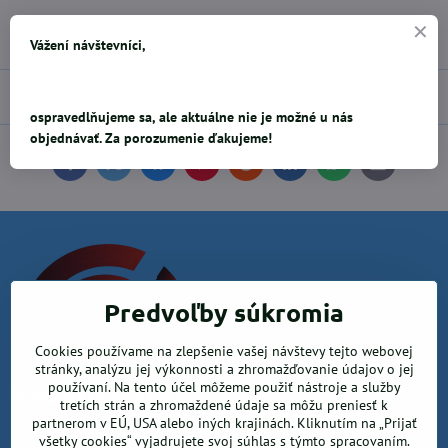
Pridať k Obľúbeným
Doručenia
Vážení návštevníci,
Diskusia
0
ospravedlňujeme sa, ale aktuálne nie je možné u nás
objednávať. Za porozumenie ďakujeme!
Facebook
Twitter
Bluesky
Pinterest
Reddit
LinkedIn
WhatsApp
E-
mail
Predvoľby súkromia
Cookies používame na zlepšenie vašej návštevy tejto webovej
stránky, analýzu jej výkonnosti a zhromažďovanie údajov o jej
používaní. Na tento účel môžeme použiť nástroje a služby
Krea office, s.r.o.
tretích strán a zhromaždené údaje sa môžu preniesť k
partnerom v EÚ, USA alebo iných krajinách. Kliknutím na „Prijať
všetky cookies“ vyjadrujete svoj súhlas s týmto spracovaním.
Kancelárske potreby