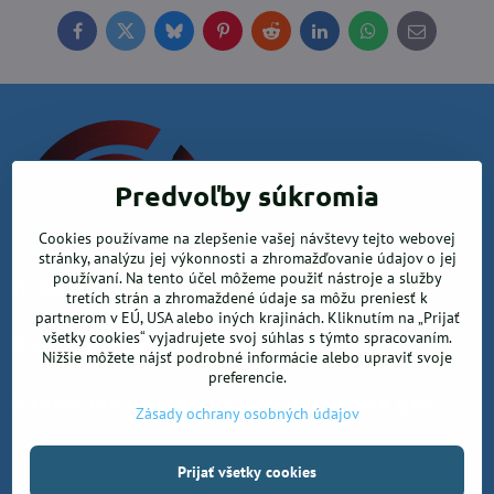
Facebook
Twitter
Bluesky
Pinterest
Reddit
LinkedIn
WhatsApp
E-
mail
Predvoľby súkromia
Cookies používame na zlepšenie vašej návštevy tejto webovej
stránky, analýzu jej výkonnosti a zhromažďovanie údajov o jej
používaní. Na tento účel môžeme použiť nástroje a služby
Krea office, s.r.o.
tretích strán a zhromaždené údaje sa môžu preniesť k
partnerom v EÚ, USA alebo iných krajinách. Kliknutím na „Prijať
všetky cookies“ vyjadrujete svoj súhlas s týmto spracovaním.
Kancelárske potreby
Nižšie môžete nájsť podrobné informácie alebo upraviť svoje
preferencie.
Kreatívne potreby a sortiment pre deti
Zásady ochrany osobných údajov
Prijať všetky cookies
©
2026
Copyright