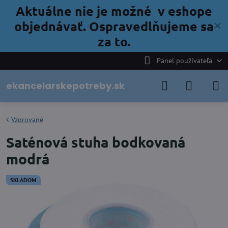
Aktuálne nie je možné v eshope
objednávať. Ospravedlňujeme sa
✕
za to.
Panel používateľa
ekancelarskepotreby.sk
Vzorované
Saténová stuha bodkovaná
modrá
SKLADOM