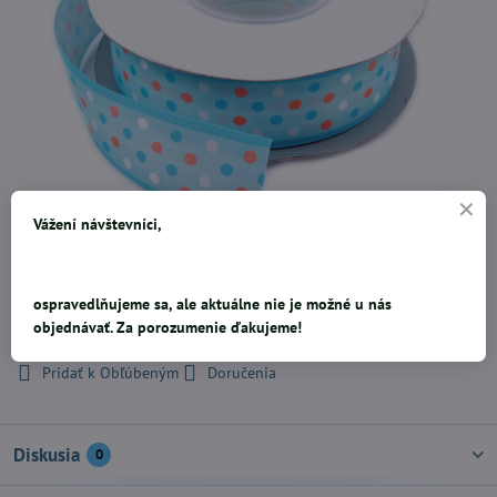
Vážení návštevníci,
šírka 25 mm, modrá s bodkami, cena je za meter
ospravedlňujeme sa, ale aktuálne nie je možné u nás
0,32 €
objednávať. Za porozumenie ďakujeme!
Pridať k Obľúbeným
Doručenia
Diskusia
0