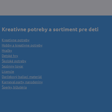
Kreatívne potreby a sortiment pre deti
Kreatívne potreby
Hobby a kreatívne potreby
Hračky
Detské hry
Školské potreby
Sezónny tovar
Licencie
Darčekový baliaci materiál
Karneval,party, narodeniny
Šperky, bižutéria