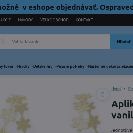
možné v eshope objednávať. Ospraved
AKCIE
NÁVODY
VEĽKOOBCHOD
KONTAKT
Hľadať
y tovar
Hračky
Detské hry
Písacie potreby
Nástenné dekorácie
Licen
Úvod
Kr
Apli
vani
Jednotlivé