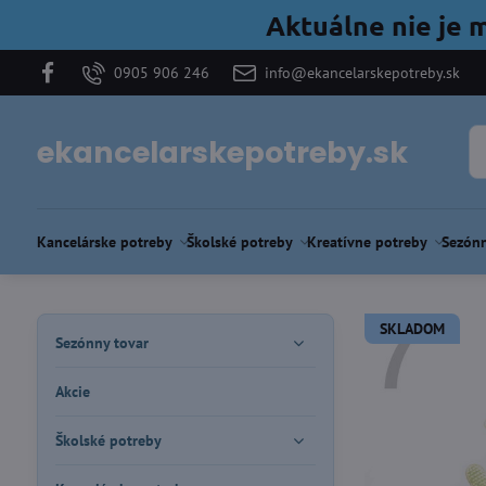
Aktuálne nie je 
0905 906 246
info@ekancelarskepotreby.sk
ekancelarskepotreby.sk
Kancelárske potreby
Školské potreby
Kreatívne potreby
Sezónn
SKLADOM
Sezónny tovar
Akcie
Školské potreby