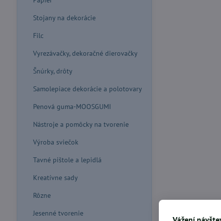
Papier
Stojany na dekorácie
Filc
Vyrezávačky, dekoračné dierovačky
Šnúrky, drôty
Samolepiace dekorácie a polotovary
Penová guma-MOOSGUMI
Nástroje a pomôcky na tvorenie
Výroba sviečok
Tavné pištole a lepidlá
Kreatívne sady
Rôzne
Jesenné tvorenie
Vážení návštev