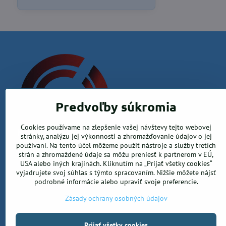
Predvoľby súkromia
Cookies používame na zlepšenie vašej návštevy tejto webovej
Krea office, s.r.o.
stránky, analýzu jej výkonnosti a zhromažďovanie údajov o jej
používaní. Na tento účel môžeme použiť nástroje a služby tretích
Kamenica nad Hronom 526, 94365 Kamenica nad Hronom
strán a zhromaždené údaje sa môžu preniesť k partnerom v EÚ,
USA alebo iných krajinách. Kliknutím na „Prijať všetky cookies“
0905 906 246
vyjadrujete svoj súhlas s týmto spracovaním. Nižšie môžete nájsť
info@ekancelarskepotreby.sk
podrobné informácie alebo upraviť svoje preferencie.
Zásady ochrany osobných údajov
Prijať všetky cookies