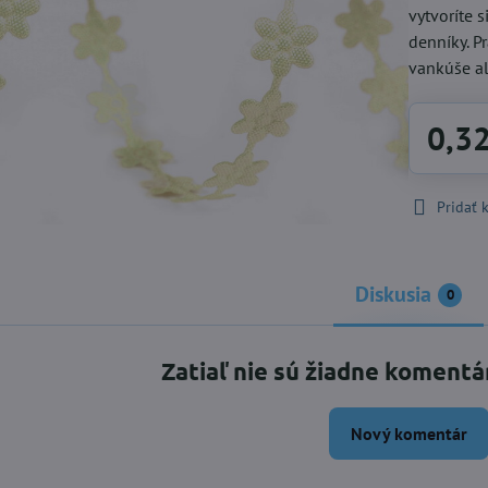
vytvoríte 
denníky. P
vankúše a
0,3
Pridať
Diskusia
0
Zatiaľ nie sú žiadne komentá
Nový komentár