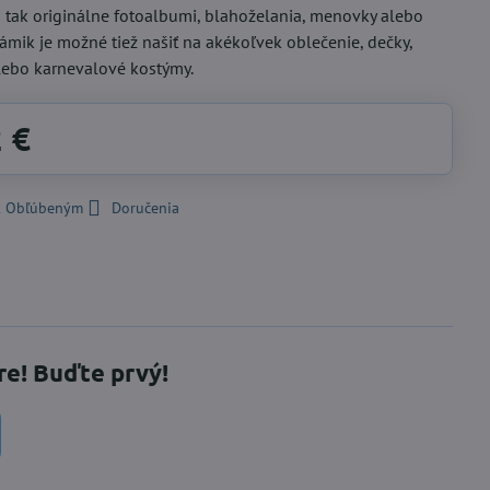
si tak originálne fotoalbumi, blahoželania, menovky alebo
rámik je možné tiež našiť na akékoľvek oblečenie, dečky,
lebo karnevalové kostýmy.
2 €
 k Obľúbeným
Doručenia
re! Buďte prvý!