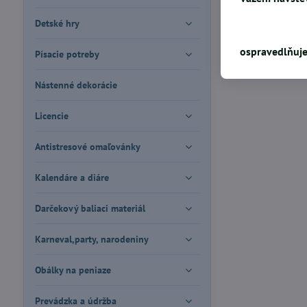
Detské hry
ospravedlňuje
Písacie potreby
Nástenné dekorácie
Licencie
Antistresové omaľovánky
Kalendáre a diáre
Darčekový baliaci materiál
Karneval,party, narodeniny
Obálky na peniaze
Prevádzka a údržba