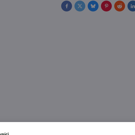
Facebook
Twitter
Bluesky
Pinterest
Reddit
L
níci,