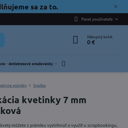
lňujeme sa za to.
✕
Panel používateľa
Nákupný košík
0 €
cie
Antistresové omaľovánky
eatívne potreby
Svadba
kácia kvetinky 7 mm
lková
 kvety môžete z prámiku vystrihnúť a využiť u scrapbookingu,