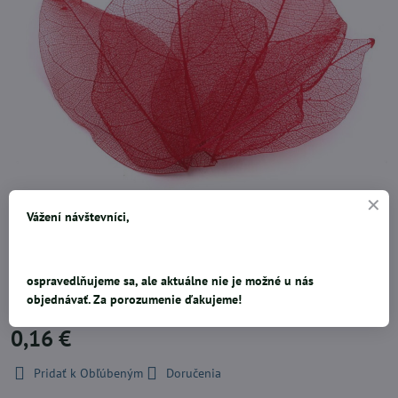
Listy sú špeciálnou technológiou upravované tak, aby vyniklo
Vážení návštevníci,
žilkovanie listov. nakoľko sa jedná o prírodný a relatívne krehký
materiál, sieťovina je pevná a túto dekoráciu môžete bez obav lepiť
napríklad taviacou pištolou. Rozmery jednotlivých listov sa líšia, šírka
ospravedlňujeme sa, ale aktuálne nie je možné u nás
2,5 - 3,5 cm, výška 4 - 8 cm. List pri styku s vodou farbí. Cena za 1ks.
objednávať. Za porozumenie ďakujeme!
0,16 €
Pridať k Obľúbeným
Doručenia