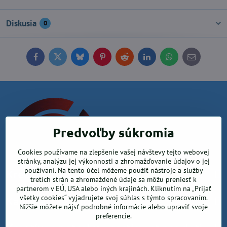
Diskusia
0
Facebook
Twitter
Bluesky
Pinterest
Reddit
LinkedIn
WhatsApp
E-
mail
Predvoľby súkromia
Cookies používame na zlepšenie vašej návštevy tejto webovej
stránky, analýzu jej výkonnosti a zhromažďovanie údajov o jej
používaní. Na tento účel môžeme použiť nástroje a služby
Krea office, s.r.o.
tretích strán a zhromaždené údaje sa môžu preniesť k
partnerom v EÚ, USA alebo iných krajinách. Kliknutím na „Prijať
všetky cookies“ vyjadrujete svoj súhlas s týmto spracovaním.
Kancelárske potreby
Nižšie môžete nájsť podrobné informácie alebo upraviť svoje
preferencie.