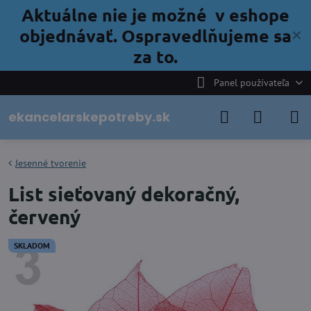
Aktuálne nie je možné v eshope
objednávať. Ospravedlňujeme sa
✕
za to.
Panel používateľa
ekancelarskepotreby.sk
Jesenné tvorenie
List sieťovaný dekoračný,
červený
SKLADOM