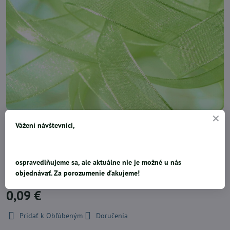
Veľmi pekné a praktické stužky, ktoré majú širokú škálu uplatnenia.
Vážení návštevníci,
Sú stálofarebné, veľmi pevné, veľmi kvalitné. Použitie: môžeme ích
použíť k dozdobeniu veľkonočných viazaničiek a kytíc. Ďalej k výrobe
ubrusov, dekoračných materiálov a na zdobenie svadobných a
ospravedlňujeme sa, ale aktuálne nie je možné u nás
sviatočných stolov. Cena za 1m.
objednávať. Za porozumenie ďakujeme!
0,09 €
Pridať k Obľúbeným
Doručenia