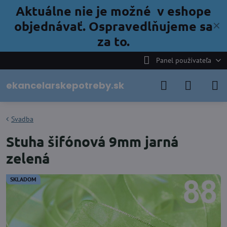
Aktuálne nie je možné v eshope
objednávať. Ospravedlňujeme sa
✕
za to.
Panel používateľa
ekancelarskepotreby.sk
Svadba
Stuha šifónová 9mm jarná
zelená
SKLADOM