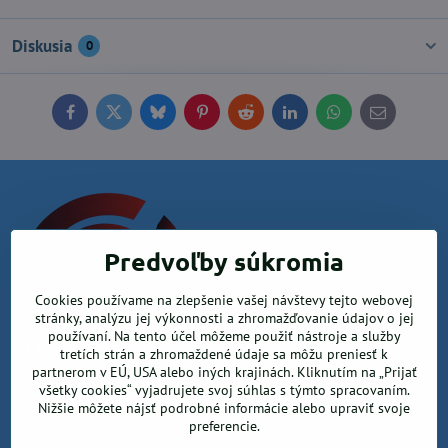
Diskusia
0
Facebook
Twitter
Bluesky
Pinterest
Reddit
LinkedIn
WhatsApp
E-
mail
Predvoľby súkromia
Cookies používame na zlepšenie vašej návštevy tejto webovej
stránky, analýzu jej výkonnosti a zhromažďovanie údajov o jej
používaní. Na tento účel môžeme použiť nástroje a služby
Krea office, s.r.o.
tretích strán a zhromaždené údaje sa môžu preniesť k
partnerom v EÚ, USA alebo iných krajinách. Kliknutím na „Prijať
všetky cookies“ vyjadrujete svoj súhlas s týmto spracovaním.
Kancelárske potreby
Nižšie môžete nájsť podrobné informácie alebo upraviť svoje
preferencie.