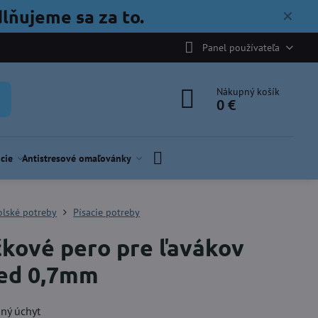
lňujeme sa za to.
✕
Panel používateľa
Nákupný košík
0 €
cie
Antistresové omaľovánky
olské potreby
Písacie potreby
čkové pero pre ľavákov
ed 0,7mm
ný úchyt