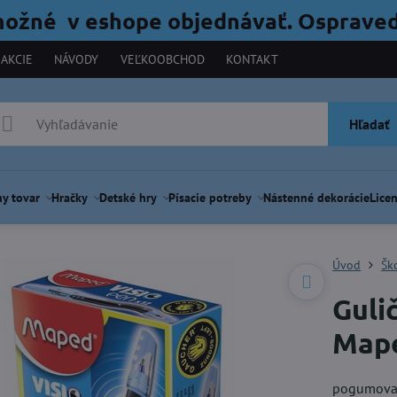
možné v eshope objednávať. Ospraved
AKCIE
NÁVODY
VEĽKOOBCHOD
KONTAKT
Hľadať
y tovar
Hračky
Detské hry
Písacie potreby
Nástenné dekorácie
Licen
Úvod
Šk
Guli
Map
pogumova