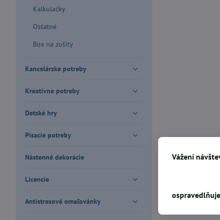
Kalkulačky
Ostatné
Box na zošity
Kancelárske potreby
Kreatívne potreby
Detské hry
Písacie potreby
Vážení návštev
Nástenné dekorácie
Licencie
ospravedlňuje
Antistresové omaľovánky