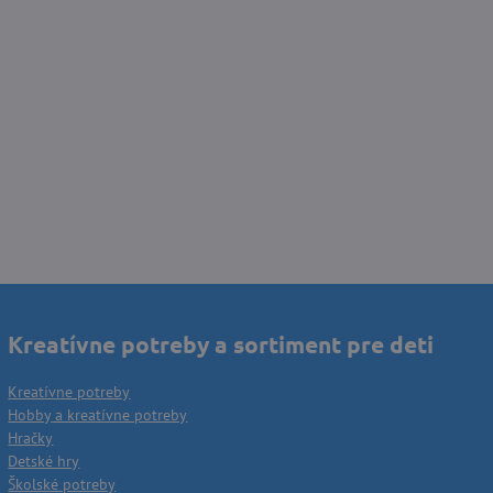
Kreatívne potreby a sortiment pre deti
Kreatívne potreby
Hobby a kreatívne potreby
Hračky
Detské hry
Školské potreby