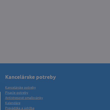
Kancelárske potreby
Kancelárske potreby
Písacie potreby
Antistresové omaľovánky
Kalendáre
Prevádzka a údržba