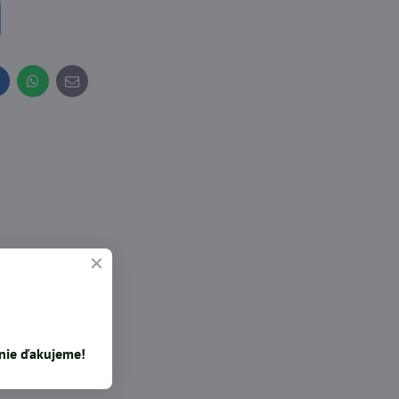
inkedIn
WhatsApp
E-
mail
enie ďakujeme!