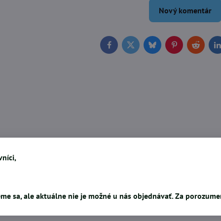
Nový komentár
Facebook
Twitter
Bluesky
Pinterest
Reddit
L
níci,
me sa, ale aktuálne nie je možné u nás objednávať. Za porozum