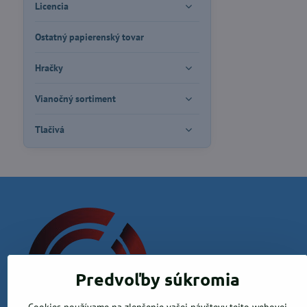
Licencia
Ostatný papierenský tovar
Hračky
Vianočný sortiment
Tlačivá
Predvoľby súkromia