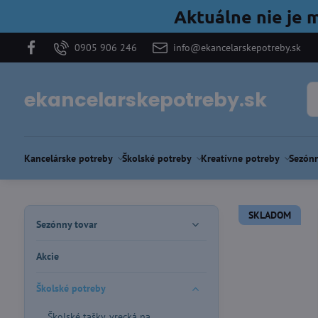
Aktuálne nie je 
0905 906 246
info@ekancelarskepotreby.sk
ekancelarskepotreby.sk
Kancelárske potreby
Školské potreby
Kreatívne potreby
Sezónn
SKLADOM
Sezónny tovar
Akcie
Školské potreby
Školské tašky, vrecká na