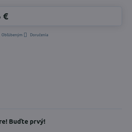
6 €
 k Obľúbeným
Doručenia
re! Buďte prvý!