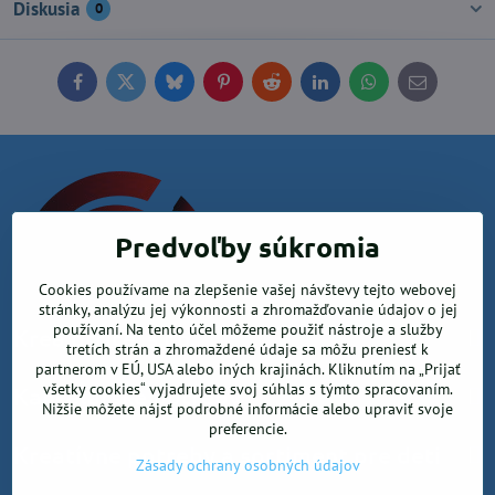
Diskusia
0
Facebook
Twitter
Bluesky
Pinterest
Reddit
LinkedIn
WhatsApp
E-
mail
Predvoľby súkromia
Cookies používame na zlepšenie vašej návštevy tejto webovej
stránky, analýzu jej výkonnosti a zhromažďovanie údajov o jej
používaní. Na tento účel môžeme použiť nástroje a služby
Krea office, s.r.o.
tretích strán a zhromaždené údaje sa môžu preniesť k
partnerom v EÚ, USA alebo iných krajinách. Kliknutím na „Prijať
všetky cookies“ vyjadrujete svoj súhlas s týmto spracovaním.
Kancelárske potreby
Nižšie môžete nájsť podrobné informácie alebo upraviť svoje
preferencie.
Kreatívne potreby a sortiment pre deti
Zásady ochrany osobných údajov