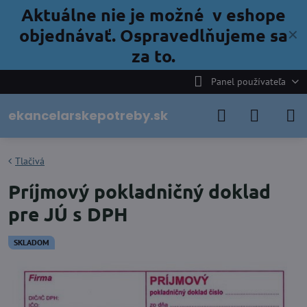
Aktuálne nie je možné v eshope
objednávať. Ospravedlňujeme sa
✕
za to.
Panel používateľa
ekancelarskepotreby.sk
Tlačivá
Príjmový pokladničný doklad
pre JÚ s DPH
SKLADOM