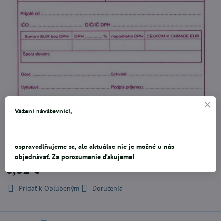
Vážení návštevníci,
pokladničný doklad s DPH pre jednoduché účtovníctvo, 100 listov
ospravedlňujeme sa, ale aktuálne nie je možné u nás
objednávať. Za porozumenie ďakujeme!
0,82 €
Pridať k Obľúbeným
Doručenia