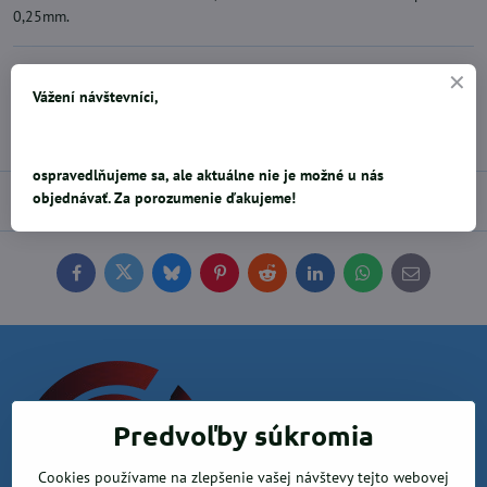
0,25mm.
3,06 €
Vážení návštevníci,
Pridať k Obľúbeným
Doručenia
ospravedlňujeme sa, ale aktuálne nie je možné u nás
objednávať. Za porozumenie ďakujeme!
Diskusia
0
Facebook
Twitter
Bluesky
Pinterest
Reddit
LinkedIn
WhatsApp
E-
mail
Predvoľby súkromia
Cookies používame na zlepšenie vašej návštevy tejto webovej