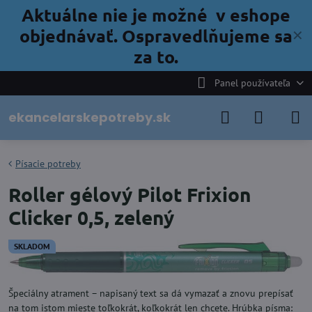
Aktuálne nie je možné v eshope
objednávať. Ospravedlňujeme sa
✕
za to.
Panel používateľa
ekancelarskepotreby.sk
Písacie potreby
Roller gélový Pilot Frixion
Clicker 0,5, zelený
SKLADOM
Špeciálny atrament – napisaný text sa dá vymazať a znovu prepísať
na tom istom mieste toľkokrát, koľkokrát len chcete. Hrúbka písma: