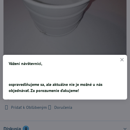
Vážení návštevníci,
Kovový kvetináč bude peknou dekoráciou v interiéri aj na balkóne
alebo na terase. Rozmery kvetináča: 7x6cm.
ospravedlňujeme sa, ale aktuálne nie je možné u nás
objednávať. Za porozumenie ďakujeme!
0,52 €
Pridať k Obľúbeným
Doručenia
Diskusia
0