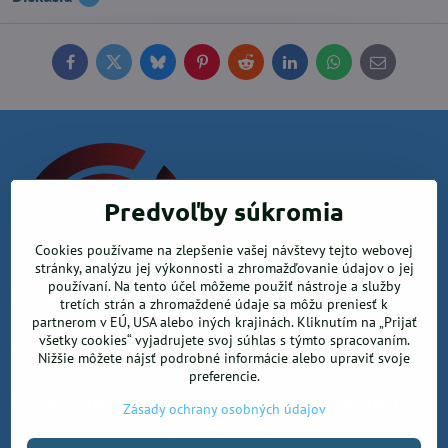
Facebook
Twitter
Bluesky
Pinterest
Reddit
LinkedIn
WhatsApp
E-
mail
Predvoľby súkromia
Cookies používame na zlepšenie vašej návštevy tejto webovej
stránky, analýzu jej výkonnosti a zhromažďovanie údajov o jej
používaní. Na tento účel môžeme použiť nástroje a služby
Krea office, s.r.o.
tretích strán a zhromaždené údaje sa môžu preniesť k
partnerom v EÚ, USA alebo iných krajinách. Kliknutím na „Prijať
všetky cookies“ vyjadrujete svoj súhlas s týmto spracovaním.
Kancelárske potreby
Nižšie môžete nájsť podrobné informácie alebo upraviť svoje
preferencie.
Kreatívne potreby a sortiment pre deti
Zásady ochrany osobných údajov