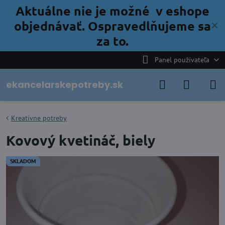
Aktuálne nie je možné v eshope
objednávať. Ospravedlňujeme sa
✕
za to.
Panel používateľa
ekancelarskepotreby.sk
Kreatívne potreby
Kovový kvetináč, biely
SKLADOM