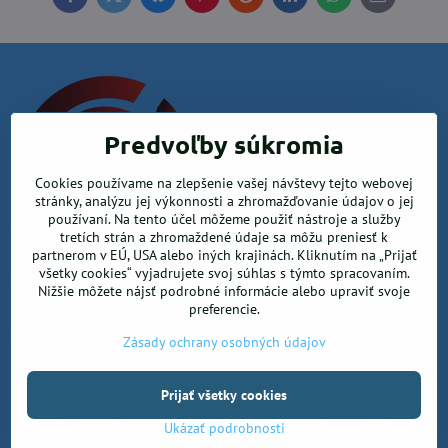
Facebook
Twitter
Bluesky
Pinterest
Reddit
LinkedIn
WhatsApp
E-
mail
Predvoľby súkromia
Cookies používame na zlepšenie vašej návštevy tejto webovej
stránky, analýzu jej výkonnosti a zhromažďovanie údajov o jej
používaní. Na tento účel môžeme použiť nástroje a služby
Krea office, s.r.o.
tretích strán a zhromaždené údaje sa môžu preniesť k
partnerom v EÚ, USA alebo iných krajinách. Kliknutím na „Prijať
všetky cookies“ vyjadrujete svoj súhlas s týmto spracovaním.
Kancelárske potreby
Nižšie môžete nájsť podrobné informácie alebo upraviť svoje
preferencie.
Kreatívne potreby a sortiment pre deti
Zásady ochrany osobných údajov
Prijať všetky cookies
©
2026
Copyright
Predvoľby súkromia
Zásady ochrany osobných údajov
Ukázať podrobnosti
Vytvorené pomocou:
BiznisWeb.sk