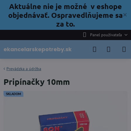
Aktuálne nie je možné v eshope
objednávať. Ospravedlňujeme sa
✕
za to.
Panel používateľa
ekancelarskepotreby.sk
Prevádzka a údržba
Pripínačky 10mm
SKLADOM