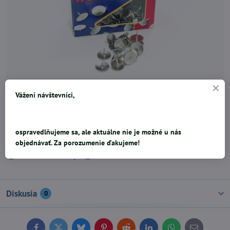
Vážení návštevníci,
100ks v balení
0,77 €
ospravedlňujeme sa, ale aktuálne nie je možné u nás
objednávať. Za porozumenie ďakujeme!
Pridať k Obľúbeným
Doručenia
Diskusia
0