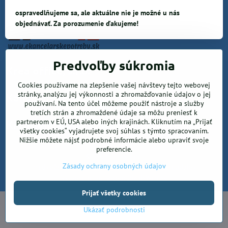
ospravedlňujeme sa, ale aktuálne nie je možné u nás
objednávať. Za porozumenie ďakujeme!
Predvoľby súkromia
Krea office, s.r.o.
Cookies používame na zlepšenie vašej návštevy tejto webovej
stránky, analýzu jej výkonnosti a zhromažďovanie údajov o jej
Kancelárske potreby
používaní. Na tento účel môžeme použiť nástroje a služby
tretích strán a zhromaždené údaje sa môžu preniesť k
partnerom v EÚ, USA alebo iných krajinách. Kliknutím na „Prijať
Kreatívne potreby a sortiment pre deti
všetky cookies“ vyjadrujete svoj súhlas s týmto spracovaním.
Nižšie môžete nájsť podrobné informácie alebo upraviť svoje
preferencie.
©
2026
Copyright
Zásady ochrany osobných údajov
Predvoľby súkromia
Zásady ochrany osobných údajov
Vytvorené pomocou:
BiznisWeb.sk
Prijať všetky cookies
Ukázať podrobnosti