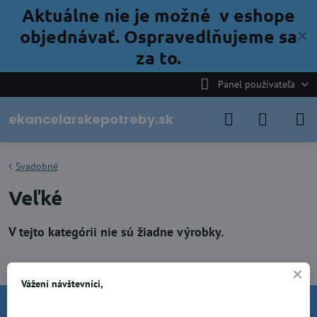
Aktuálne nie je možné v eshope
objednávať. Ospravedlňujeme sa
✕
za to.
Panel používateľa
ekancelarskepotreby.sk
Svadobné
Veľké
Vážení návštevníci,