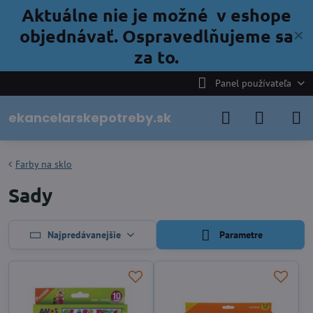
Aktuálne nie je možné v eshope
objednávať. Ospravedlňujeme sa
✕
za to.
Panel používateľa
ekancelarskepotreby.sk
Farby na sklo
Sady
Najpredávanejšie
Parametre