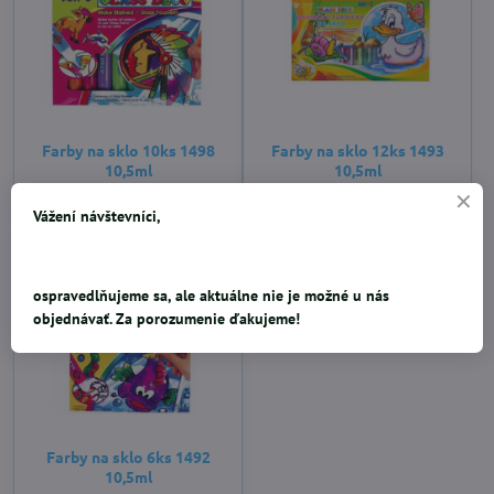
Farby na sklo 10ks 1498
Farby na sklo 12ks 1493
10,5ml
10,5ml
6,84 €
11,03 €
Vážení návštevníci,
ospravedlňujeme sa, ale aktuálne nie je možné u nás
objednávať. Za porozumenie ďakujeme!
Farby na sklo 6ks 1492
10,5ml