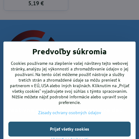
5,19 €
Predvoľby súkromia
Cookies používame na zlepšenie vašej návštevy tejto webovej
stránky, analýzu jej výkonnosti a zhromažďovanie údajov o jej
používaní. Na tento účel môžeme použiť nástroje a služby
Krea office, s.r.o.
tretích strán a zhromaždené údaje sa môžu preniesť k
partnerom v EÚ, USA alebo iných krajinách. Kliknutím na „Prijať
všetky cookies“ vyjadrujete svoj súhlas s týmto spracovaním.
Kancelárske potreby
Nižšie môžete nájsť podrobné informácie alebo upraviť svoje
preferencie.
Kreatívne potreby a sortiment pre deti
Zásady ochrany osobných údajov
©
2026
Copyright
Prijať všetky cookies
Predvoľby súkromia
Zásady ochrany osobných údajov