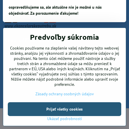
ospravedlňujeme sa, ale aktuálne nie je možné u nás
objednávať. Za porozumenie ďakujeme!
Predvoľby súkromia
Krea office, s.r.o.
Cookies používame na zlepšenie vašej návštevy tejto webovej
stránky, analýzu jej výkonnosti a zhromažďovanie údajov o jej
Kancelárske potreby
používaní. Na tento účel môžeme použiť nástroje a služby
tretích strán a zhromaždené údaje sa môžu preniesť k
partnerom v EÚ, USA alebo iných krajinách. Kliknutím na „Prijať
Kreatívne potreby a sortiment pre deti
všetky cookies“ vyjadrujete svoj súhlas s týmto spracovaním.
Nižšie môžete nájsť podrobné informácie alebo upraviť svoje
preferencie.
©
2026
Copyright
Zásady ochrany osobných údajov
Predvoľby súkromia
Zásady ochrany osobných údajov
Vytvorené pomocou:
BiznisWeb.sk
Prijať všetky cookies
Ukázať podrobnosti