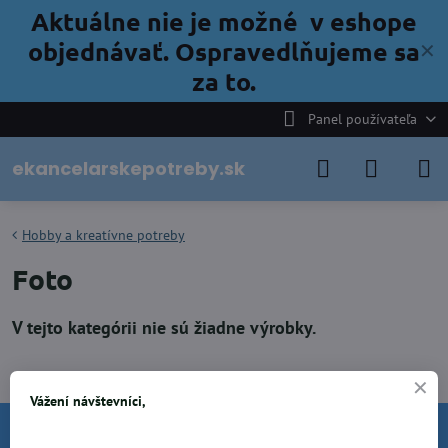
Aktuálne nie je možné v eshope
objednávať. Ospravedlňujeme sa
✕
za to.
Panel používateľa
ekancelarskepotreby.sk
Hobby a kreatívne potreby
Foto
Vážení návštevníci,