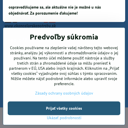
ospravedlňujeme sa, ale aktuálne nie je možné u nás
objednávať. Za porozumenie ďakujeme!
Predvoľby súkromia
Krea office, s.r.o.
Cookies používame na zlepšenie vašej návštevy tejto webovej
stránky, analýzu jej výkonnosti a zhromažďovanie údajov o jej
Kancelárske potreby
používaní. Na tento účel môžeme použiť nástroje a služby
tretích strán a zhromaždené údaje sa môžu preniesť k
partnerom v EÚ, USA alebo iných krajinách. Kliknutím na „Prijať
Kreatívne potreby a sortiment pre deti
všetky cookies“ vyjadrujete svoj súhlas s týmto spracovaním.
Nižšie môžete nájsť podrobné informácie alebo upraviť svoje
preferencie.
©
2026
Copyright
Zásady ochrany osobných údajov
Predvoľby súkromia
Zásady ochrany osobných údajov
Vytvorené pomocou:
BiznisWeb.sk
Prijať všetky cookies
Ukázať podrobnosti