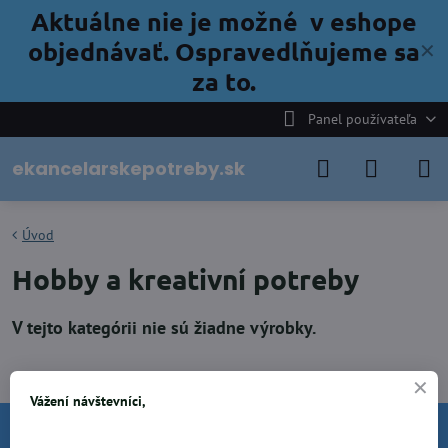
Aktuálne nie je možné v eshope
objednávať. Ospravedlňujeme sa
✕
za to.
Panel používateľa
ekancelarskepotreby.sk
Úvod
Hobby a kreativní potreby
Vážení návštevníci,